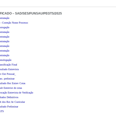
FICADO – SAD/SES/FUNSAU/PEGTS/2025
tratação
- Correção Nome Processo
rrogação
tratação
tratação
tratação
tratação
tratação
tratação
omologação
ssificação Final
ltado Entrevista
v Ent Pessoal_
s. preliminar
ltado Rec Entrev Cotas
t Entrevist de cotas
ação Entrevista de Verificação
ados Definitivos
 dos Rec Av Curricular
ltado Preliminar
GTS