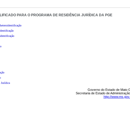
LIFICADO PARA O PROGRAMA DE RESIDÊNCIA JURÍDICA DA PGE
eteroidentificação
dentificação
dentificação
vo
nção
o
 Jurídica
Governo do Estado de Mato G
Secretaria de Estado de Administraçã
http://www.ms.gov.